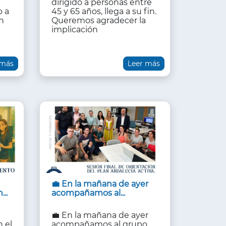
dirigido a personas entre
o a
45 y 65 años, llega a su fin.
ón
Queremos agradecer la
implicación
 más
Leer más
💼 En la mañana de ayer
..
acompañamos al...
💼 En la mañana de ayer
 el
acompañamos al grupo