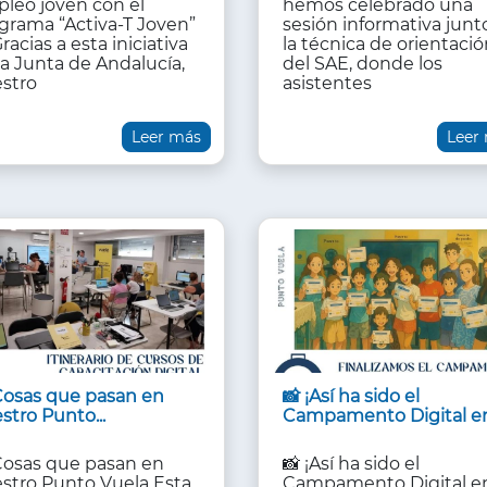
leo joven con el
hemos celebrado una
grama “Activa-T Joven”
sesión informativa junt
racias a esta iniciativa
la técnica de orientaci
la Junta de Andalucía,
del SAE, donde los
stro
asistentes
Leer más
Leer
Cosas que pasan en
📸 ¡Así ha sido el
stro Punto...
Campamento Digital en.
Cosas que pasan en
📸 ¡Así ha sido el
stro Punto Vuela Esta
Campamento Digital en