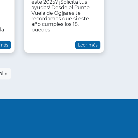
este 2025? ¡Solicita tus
ayudas! Desde el Punto
Vuela de Ogíjares te
o
recordamos que si este
año cumples los 18,
la
puedes
 más
Leer más
ima
al »
ina