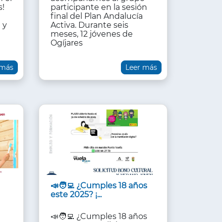
s!
participante en la sesión
final del Plan Andalucía
 y
Activa. Durante seis
✨
meses, 12 jóvenes de
Ogíjares
 más
Leer más
📣🧑‍💻 ¿Cumples 18 años
este 2025? ¡...
📣🧑‍💻 ¿Cumples 18 años