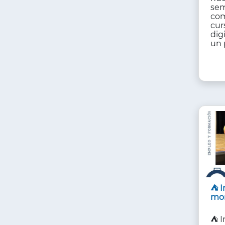
se
com
cur
dig
un 
⛺ I
mon
⛺ I