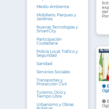
lici
Medio Ambiente
exp
del
Mobiliario, Parques y
Por
Jardines
Nuevas Tecnologías y
SmartCity
Participación
Ciudadana
Policía Local, Tráfico y
Seguridad
Sanidad
Servicios Sociales
Transportes y
Protección Civil
🟢 
Ogí
Turismo, Ocio y
Tiempo Libre
🟢 
Urbanismo y Obras
Ogí
Públicas