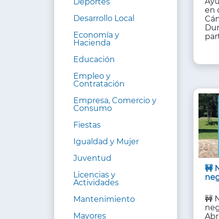
Ayu
Deportes
en 
Desarrollo Local
Cám
Dur
Economía y
par
Hacienda
Educación
Empleo y
Contratación
Empresa, Comercio y
Consumo
Fiestas
Igualdad y Mujer
Juventud
🚧 
Licencias y
neg
Actividades
🚧 
Mantenimiento
neg
Mayores
Abr