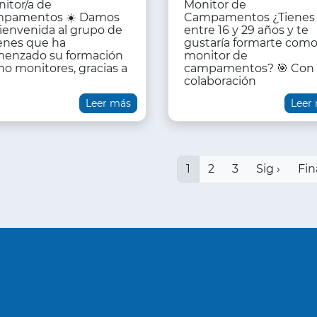
itor/a de
Monitor de
mpamentos ☀️ Damos
Campamentos ¿Tienes
bienvenida al grupo de
entre 16 y 29 años y te
enes que ha
gustaría formarte com
enzado su formación
monitor de
o monitores, gracias a
campamentos? 🎯 Con 
colaboración
Leer más
Leer
Paginación
Página
1
Page
2
Page
3
Siguiente
Sig ›
Últ
Fin
actual
página
pág