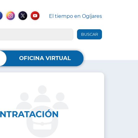
El tiempo en Ogíjares
des
iales
ebook
Instagram
Twitter
YouTube
ader
OFICINA VIRTUAL