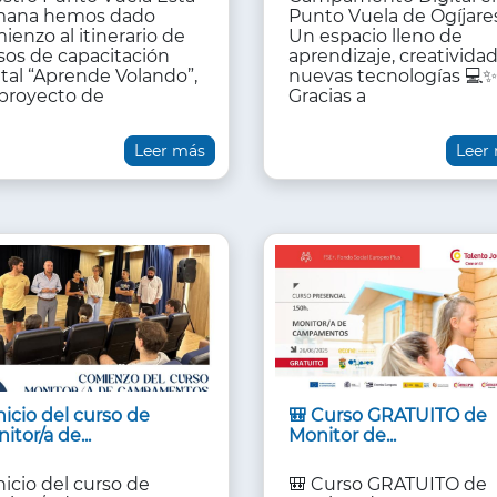
mana hemos dado
Punto Vuela de Ogíjare
ienzo al itinerario de
Un espacio lleno de
sos de capacitación
aprendizaje, creatividad
ital “Aprende Volando”,
nuevas tecnologías 💻
proyecto de
Gracias a
Leer más
Leer
nicio del curso de
🎒 Curso GRATUITO de
itor/a de...
Monitor de...
nicio del curso de
🎒 Curso GRATUITO de