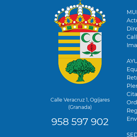
Men
Foot
MUN
Act
Dir
Cal
Ima
AY
Equ
Ret
Ple
Cit
Calle Veracruz 1, Ogíjares
Ord
(Granada)
Reg
958 597 902
Env
SE
Utilizamos cookies propias y de terceros para analiza