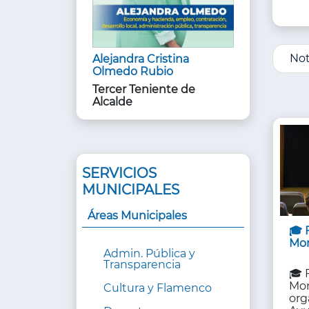
INF
Not
Alejandra Cristina
DE
Olmedo Rubio
ÁRE
Tercer Teniente de
Alcalde
SERVICIOS
MUNICIPALES
Áreas Municipales
🎓 
Moni
Admin. Pública y
Transparencia
🎓 
Mon
Cultura y Flamenco
org