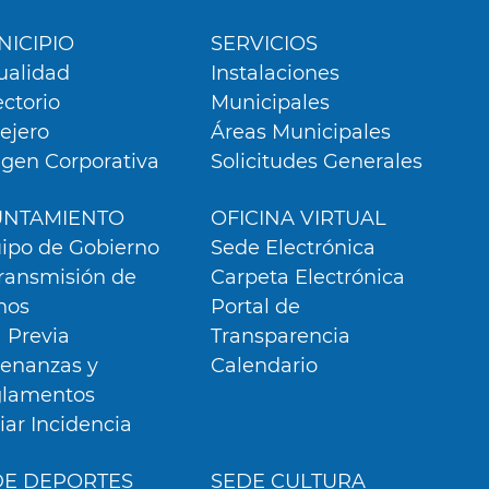
ú
er
ICIPIO
SERVICIOS
ualidad
Instalaciones
ectorio
Municipales
lejero
Áreas Municipales
gen Corporativa
Solicitudes Generales
UNTAMIENTO
OFICINA VIRTUAL
ipo de Gobierno
Sede Electrónica
ransmisión de
Carpeta Electrónica
nos
Portal de
a Previa
Transparencia
enanzas y
Calendario
lamentos
iar Incidencia
DE DEPORTES
SEDE CULTURA
r nuestros servicios y