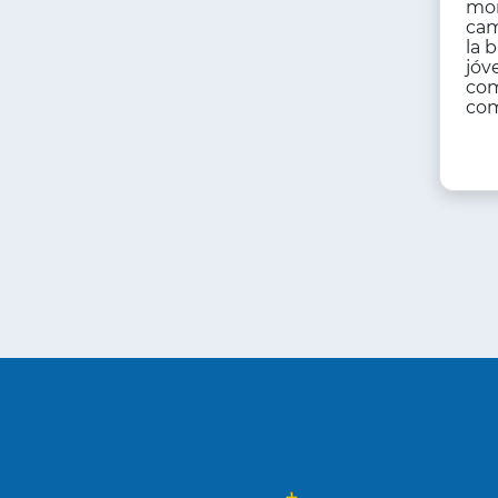
mon
ca
la 
jóv
com
com