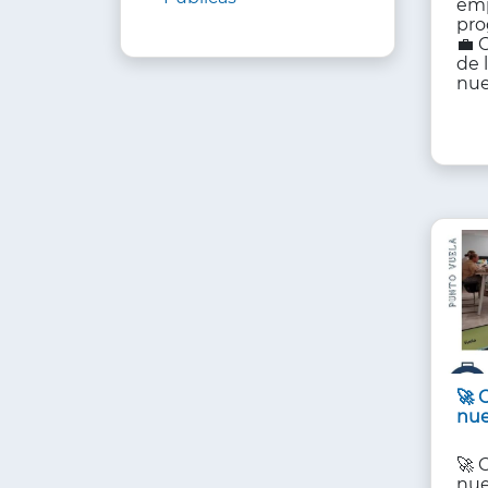
emp
pro
💼 G
de 
nue
🚀 
nue
🚀 
nue