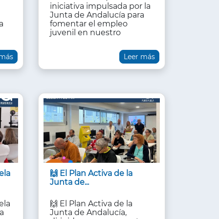
iniciativa impulsada por la
a
Junta de Andalucía para
a
fomentar el empleo
juvenil en nuestro
 más
Leer más
ela
🙌 El Plan Activa de la
Junta de...
ela
🙌 El Plan Activa de la
a
Junta de Andalucía,