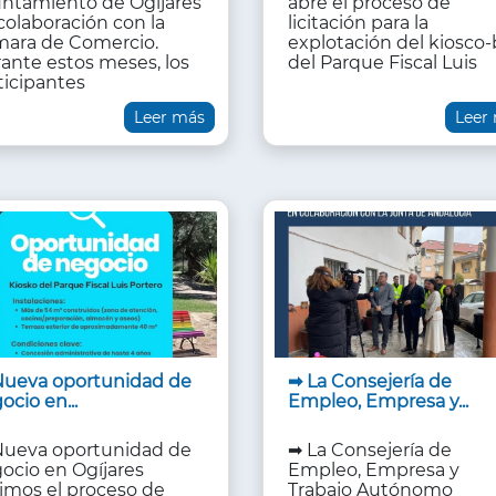
ntamiento de Ogíjares
abre el proceso de
colaboración con la
licitación para la
ara de Comercio.
explotación del kiosco-
ante estos meses, los
del Parque Fiscal Luis
ticipantes
Leer más
Leer
Nueva oportunidad de
➡ La Consejería de
ocio en...
Empleo, Empresa y...
Nueva oportunidad de
➡ La Consejería de
ocio en Ogíjares
Empleo, Empresa y
imos el proceso de
Trabajo Autónomo