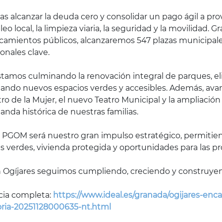
Tras alcanzar la deuda cero y consolidar un pago ágil a p
eo local, la limpieza viaria, la seguridad y la movilidad. G
camientos públicos, alcanzaremos 547 plazas municipal
onales clave.
stamos culminando la renovación integral de parques, e
eando nuevos espacios verdes y accesibles. Además, ava
ro de la Mujer, el nuevo Teatro Municipal y la ampliación 
nda histórica de nuestras familias.
El PGOM será nuestro gran impulso estratégico, permiti
s verdes, vivienda protegida y oportunidades para las p
 Ogíjares seguimos cumpliendo, creciendo y construyen
cia completa:
https://www.ideal.es/granada/ogijares-en
oria-20251128000635-nt.html