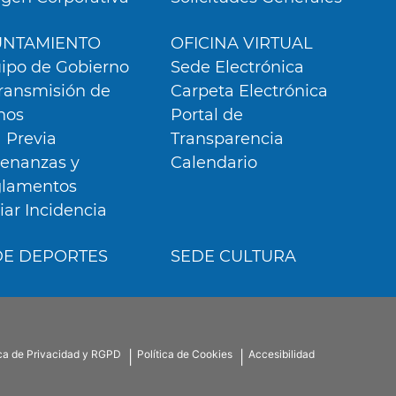
UNTAMIENTO
OFICINA VIRTUAL
ipo de Gobierno
Sede Electrónica
ransmisión de
Carpeta Electrónica
nos
Portal de
a Previa
Transparencia
enanzas y
Calendario
lamentos
iar Incidencia
DE DEPORTES
SEDE CULTURA
r nuestros servicios y
as en base a un perfil
r ejemplo, páginas
gurar tus preferencia
CONFIGURACIÓN DE COOKIE
ica de Privacidad y RGPD
Política de Cookies
Accesibilidad