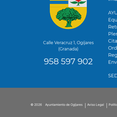
AY
Equ
Ret
Ple
Cit
Calle Veracruz 1, Ogíjares
Ord
(Granada)
Reg
958 597 902
Env
SE
Utilizamos cookies propias y de terceros para analiza
mostrarte publicidad relacionada con tus preferenci
elaborado a partir de tus hábitos de navegación (po
visitadas). Puedes obtener más información y confi
Menú
accediendo a CONFIGURACIÓN DE COOKIES.
SubFooter
© 2026
Ayuntamiento de Ogíjares
Aviso Legal
Polít
Política de Privacidad
Política de Cookies