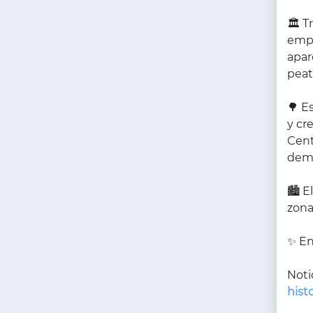
🏛️ 
empl
apar
peat
🌳 E
y cr
Cent
dema
🏙️ 
zona
✨ En
Noti
hist