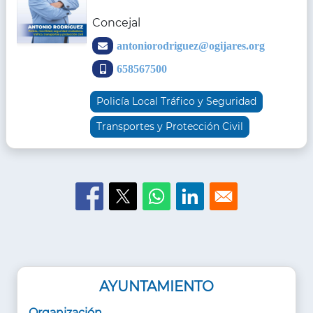
Concejal
Email
antoniorodriguez@ogijares.org
Teléfonos
658567500
Policía Local Tráfico y Seguridad
Transportes y Protección Civil
AYUNTAMIENTO
Organización