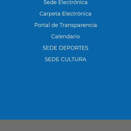
Sede Electrónica
Carpeta Electrónica
Portal de Transparencia
Calendario
SEDE DEPORTES
SEDE CULTURA
Utilizamos cookies propias y de terceros para
analizar nuestros servicios y mostrarte
publicidad relacionada con tus preferencias en
base a un perfil elaborado a partir de tus
hábitos de navegación (por ejemplo, páginas
visitadas). Puedes obtener más información y
configurar tus preferencia accediendo a
CONFIGURACIÓN DE COOKIES.
Política de Privacidad
Política de Cookies