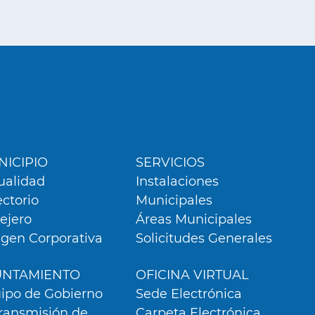
ú
er
ICIPIO
SERVICIOS
ualidad
Instalaciones
ectorio
Municipales
lejero
Áreas Municipales
gen Corporativa
Solicitudes Generales
UNTAMIENTO
OFICINA VIRTUAL
ipo de Gobierno
Sede Electrónica
ransmisión de
Carpeta Electrónica