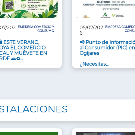
/07/202
05/07/202
EMPRESA COMERCIO Y
EMPRESA COMERC
CONSUMO
CONS
6
🛍️ ESTE VERANO,
📢 Punto de Informaci
OYA EL COMERCIO
al Consumidor (PIC) e
CAL Y MUÉVETE EN
Ogíjares
DE 🚗♻️...
¿Necesitas...
NSTALACIONES