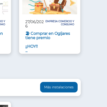
27/06/202
IO Y
EMPRESA COMERCIO Y
UMO
CONSUMO
6
ón
🏖️ Comprar en Ogíjares
n
tiene premio
¡¡HOY!!
...
Más instalaciones