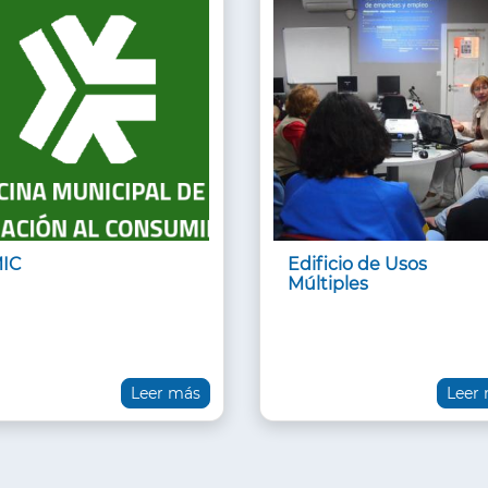
IC
Edificio de Usos
Múltiples
Leer más
Leer