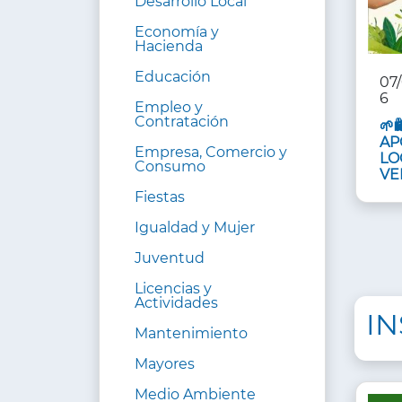
Desarrollo Local
Economía y
Hacienda
Educación
07
6
Empleo y
Contratación
🌱
AP
Empresa, Comercio y
LO
Consumo
VER
Fiestas
Igualdad y Mujer
Juventud
Licencias y
Actividades
I
Mantenimiento
Mayores
Medio Ambiente