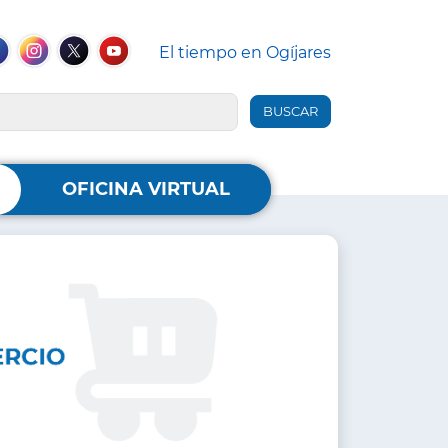
El tiempo en Ogíjares
des
iales
ebook
Instagram
Twitter
YouTube
ader
OFICINA VIRTUAL