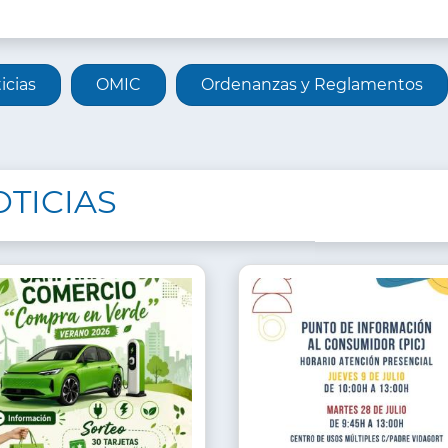
ORMACIÓN
icias
OMIC
Ordenanzas y Reglamentos
A
TICIAS